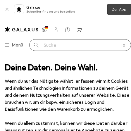
Galaxus
Zur App
Schneller finden und bestellen
Einstellungen
Kundenkonto
Vergleichslisten
Merklisten
Warenkorb
Navigation nach Kategorien
Menü
Suche
Galaxus Tagesangebot
galaxus.de - Onlineshop. Community. Magazin.
7
Deine Daten. Deine Wahl.
AUG
Wenn du nur das Nötigste wählst, erfassen wir mit Cookies
15
15
noch 15
/ 15
von 15 Stück
von 15 Stück
und ähnlichen Technologien Informationen zu deinem Gerät
und deinem Nutzungsverhalten auf unserer Website. Diese
Elektroauto Ladestation
EUR
719,–
brauchen wir, um dir bspw. ein sicheres Login und
Zaptec
Go 2 900-00120 Wallbox
Basisfunktionen wie den Warenkorb zu ermöglichen.
Typ 2, 22 kW, 32 A
Wenn du allem zustimmst, können wir diese Daten darüber
Alle Angebote anzeigen
hinaus nutzen, um dir personalisierte Angebote zu zeigen,