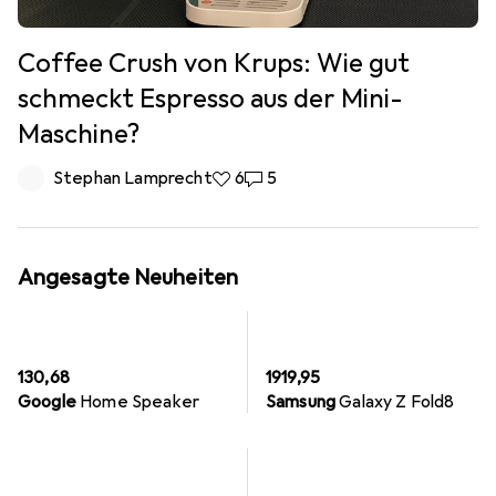
Coffee Crush von Krups: Wie gut
schmeckt Espresso aus der Mini-
Maschine?
Stephan Lamprecht
6 Likes
6
5 Kommentare
5
Angesagte Neuheiten
EUR
EUR
130,68
1919,95
Google
Home Speaker
Samsung
Galaxy Z Fold8