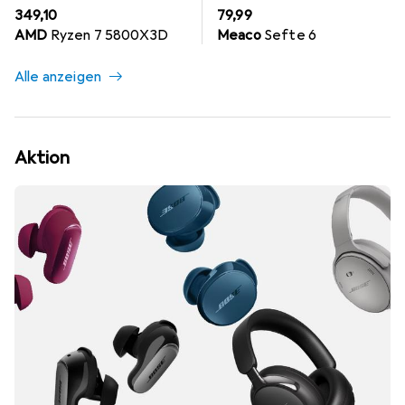
EUR
EUR
349,10
79,99
AMD
Ryzen 7 5800X3D
Meaco
Sefte 6
Alle anzeigen
Aktion