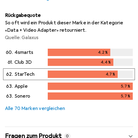
Rückgabequote
So oft wird ein Produkt dieser Marke in der Kategorie
«Data + Video Adapter» retourniert.
Quelle: Galaxus
60.
4smarts
4,2
%
4,2
%
61.
Club 3D
4,4
%
4,4
%
62.
StarTech
4,7
%
4,7
%
63.
Apple
5,7
%
5,7
%
63.
Sonero
5,7
%
5,7
%
Alle 70 Marken vergleichen
Fragen zum Produkt
0