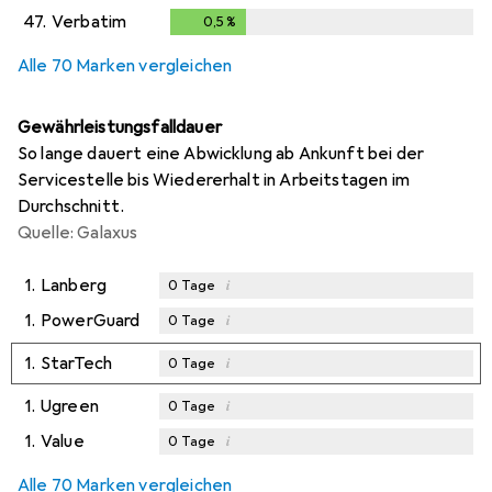
47.
Verbatim
0,5
%
0,5
%
Alle 70 Marken vergleichen
Gewährleistungsfalldauer
So lange dauert eine Abwicklung ab Ankunft bei der
Servicestelle bis Wiedererhalt in Arbeitstagen im
Durchschnitt.
Quelle: Galaxus
1.
Lanberg
i
0
Tage
1.
PowerGuard
i
0
Tage
1.
StarTech
i
0
Tage
1.
Ugreen
i
0
Tage
1.
Value
i
0
Tage
Alle 70 Marken vergleichen