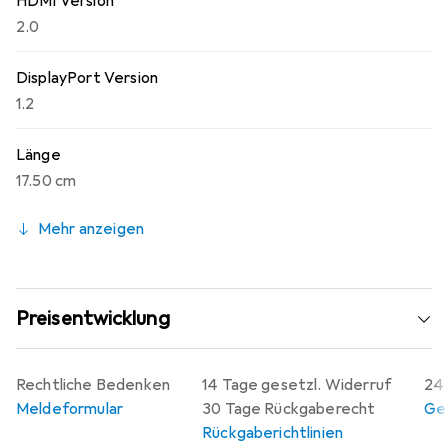
HDMI Version
2.0
DisplayPort Version
1.2
Länge
17.50 cm
Mehr anzeigen
Preisentwicklung
Rechtliche Bedenken
14 Tage gesetzl. Widerruf
24 
Meldeformular
30 Tage Rückgaberecht
Gew
Rückgaberichtlinien