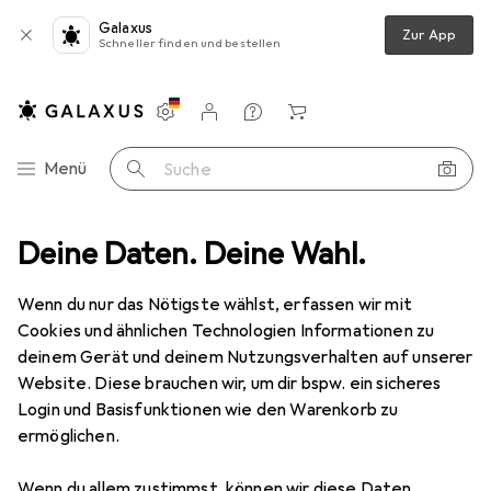
Galaxus
Zur App
Schneller finden und bestellen
Einstellungen
Kundenkonto
Vergleichslisten
Merklisten
Warenkorb
Navigation nach Kategorien
Menü
Suche
gung
Deine Daten. Deine Wahl.
Data + Video Adapter
StarTech USB C Multiport Adapter
Wenn du nur das Nötigste wählst, erfassen wir mit
Cookies und ähnlichen Technologien Informationen zu
8 Bilder
deinem Gerät und deinem Nutzungsverhalten auf unserer
Website. Diese brauchen wir, um dir bspw. ein sicheres
EUR
37,50
Login und Basisfunktionen wie den Warenkorb zu
StarTech
USB C Multiport Adapter
ermöglichen.
USB Typ-C, 17.50 cm
Wenn du allem zustimmst, können wir diese Daten