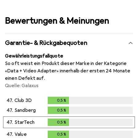
Bewertungen & Meinungen
Garantie- & Rückgabequoten
Gewährleistungsfallquote
So oft weist ein Produkt dieser Marke in der Kategorie
«Data + Video Adapter» innerhalb der ersten 24 Monate
einen Defekt auf.
Quelle: Galaxus
47.
Club 3D
0,5
%
0,5
%
47.
Sandberg
0,5
%
0,5
%
47.
StarTech
0,5
%
0,5
%
47.
Value
0,5
%
0,5
%