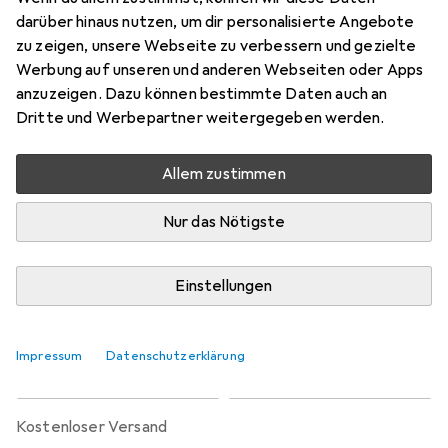
Preis in EUR inkl. MwSt.
darüber hinaus nutzen, um dir personalisierte Angebote
zu zeigen, unsere Webseite zu verbessern und gezielte
Marke
Bewertungen
Werbung auf unseren und anderen Webseiten oder Apps
Mehr von StarTech
anzuzeigen. Dazu können bestimmte Daten auch an
Dritte und Werbepartner weitergegeben werden.
Zwischen Sa, 29.8. und Di, 8.9. geliefert
Allem zustimmen
Nur 1 Stück an Lager beim Lieferanten
Benachrichtigen, wenn schneller verfügbar
Nur das Nötigste
Lieferort angeben für genaue Lieferzeit
Einstellungen
In den Warenkorb
Impressum
Datenschutzerklärung
Vergleichen
Merken
kostenloser Versand