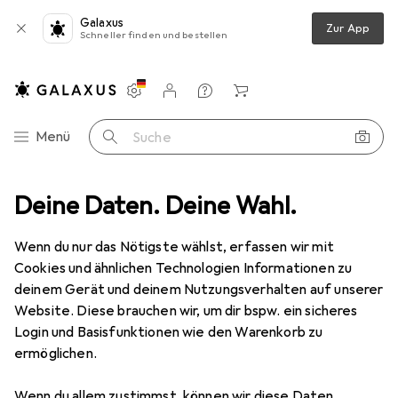
Galaxus
Zur App
Schneller finden und bestellen
Einstellungen
Kundenkonto
Vergleichslisten
Merklisten
Warenkorb
Navigation nach Kategorien
Menü
Suche
timedia
Deine Daten. Deine Wahl.
Foto + Video
Kamera Zubehör
Geräte Schutzfolie
Geräte Schutzfolie
Wenn du nur das Nötigste wählst, erfassen wir mit
Cookies und ähnlichen Technologien Informationen zu
deinem Gerät und deinem Nutzungsverhalten auf unserer
Produkte
Forum
Website. Diese brauchen wir, um dir bspw. ein sicheres
Login und Basisfunktionen wie den Warenkorb zu
ermöglichen.
Wenn du allem zustimmst, können wir diese Daten