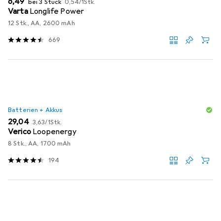
EUR
6,49
bei 3 Stück
0,54
/
1Stk.
Varta
Longlife Power
12 Stk., AA, 2600 mAh
669
Batterien + Akkus
EUR
EUR
29,04
3,63
/
1Stk.
Verico
Loopenergy
8 Stk., AA, 1700 mAh
194