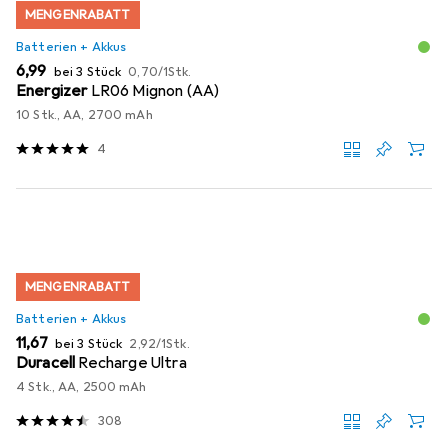
MENGENRABATT
Batterien + Akkus
EUR
EUR
6,99
bei 3 Stück
0,70
/
1Stk.
Energizer
LR06 Mignon (AA)
10 Stk., AA, 2700 mAh
4
MENGENRABATT
Batterien + Akkus
EUR
EUR
11,67
bei 3 Stück
2,92
/
1Stk.
Duracell
Recharge Ultra
4 Stk., AA, 2500 mAh
308