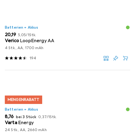
Batterien + Akkus
EUR
EUR
20,19
5,05
/
1Stk.
Verico
LoopEnergy AA
4 Stk., AA, 1700 mAh
194
MENGENRABATT
Batterien + Akkus
EUR
EUR
8,76
bei 3 Stück
0,37
/
1Stk.
Varta
Energy
24 Stk., AA, 2660 mAh