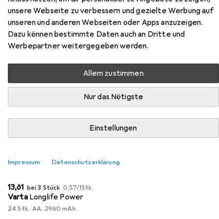
Zubehör für Nextime Wanduhr
unsere Webseite zu verbessern und gezielte Werbung auf
Roman Vintage Ø 58 cm
unseren und anderen Webseiten oder Apps anzuzeigen.
Hellbraun
Dazu können bestimmte Daten auch an Dritte und
Werbepartner weitergegeben werden.
Hier findest du passendes Zubehör zum Produkt Nextime
Wanduhr Roman Vintage Ø 58 cm Hellbraun aus der
Allem zustimmen
Kategorie Batterien + Akkus.
Nur das Nötigste
Relevanz
Produktliste
Einstellungen
MENGENRABATT
Impressum
Datenschutzerklärung
Batterien + Akkus
EUR
EUR
13,61
bei 3 Stück
0,57
/
1Stk.
Varta
Longlife Power
24 Stk., AA, 2960 mAh