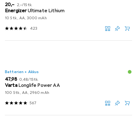
EUR
EUR
20,–
2,–
/
1Stk.
Energizer
Ultimate Lithium
10 Stk., AA, 3000 mAh
423
Batterien + Akkus
EUR
EUR
47,98
0,48
/
1Stk.
Varta
Longlife Power AA
100 Stk., AA, 2960 mAh
567