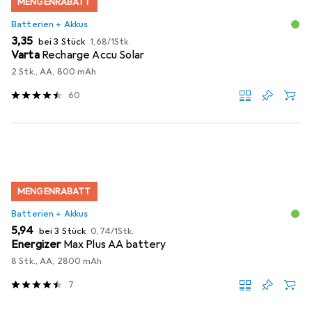
MENGENRABATT
Batterien + Akkus
EUR
EUR
3,35
bei 3 Stück
1,68
/
1Stk.
Varta
Recharge Accu Solar
2 Stk., AA, 800 mAh
60
MENGENRABATT
Batterien + Akkus
EUR
EUR
5,94
bei 3 Stück
0,74
/
1Stk.
Energizer
Max Plus AA battery
8 Stk., AA, 2800 mAh
7