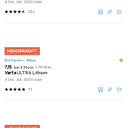
4 Stk., AA, 2300 mAh
322
MENGENRABATT
Batterien + Akkus
EUR
EUR
7,15
bei 3 Stück
1,79
/
1Stk.
Varta
ULTRA Lithium
4 Stk., AA, 3000 mAh
73