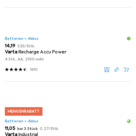
Batterien + Akkus
EUR
EUR
14,19
3,55
/
1Stk.
Varta
Recharge Accu Power
4 Stk., AA, 2100 mAh
1610
MENGENRABATT
Batterien + Akkus
EUR
EUR
11,05
bei 3 Stück
0,27
/
1Stk.
Varta
Industrial