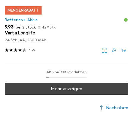
MENGENRABATT
Batterien + Akkus
EUR
EUR
9,93
bei 3 Stück
0,42
/
1Stk.
Varta
Longlife
24 Stk., AA, 2800 mAh
189
48 von 718 Produkten
Mehr anzeigen
Nach oben