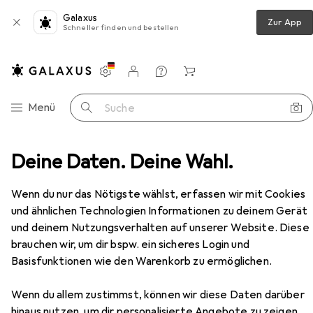
Galaxus
Zur App
Schneller finden und bestellen
Einstellungen
Kundenkonto
Vergleichslisten
Merklisten
Warenkorb
Navigation nach Kategorien
Menü
Suche
Deine Daten. Deine Wahl.
Nextime Wanduhr Roman Vintage Ø 58 cm Hellbraun
Zubehör
Wenn du nur das Nötigste wählst, erfassen wir mit Cookies
EUR
100,84
und ähnlichen Technologien Informationen zu deinem Gerät
Nextime
Wanduhr Roman Vintage Ø
58 cm Hellbraun
und deinem Nutzungsverhalten auf unserer Website. Diese
58 cm
brauchen wir, um dir bspw. ein sicheres Login und
Basisfunktionen wie den Warenkorb zu ermöglichen.
Wenn du allem zustimmst, können wir diese Daten darüber
hinaus nutzen, um dir personalisierte Angebote zu zeigen,