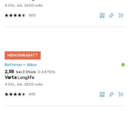
4 Stk., AA, 2600 mAh
1610
MENGENRABATT
Batterien + Akkus
EUR
EUR
2,58
bei 3 Stück
0,64
/
1Stk.
Varta
Longlife
4 Stk., AA, 2800 mAh
495