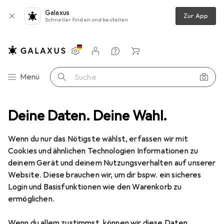
Galaxus
Zur App
Schneller finden und bestellen
Einstellungen
Kundenkonto
Vergleichslisten
Merklisten
Warenkorb
Navigation nach Kategorien
Menü
Suche
Deine Daten. Deine Wahl.
Wenn du nur das Nötigste wählst, erfassen wir mit
Cookies und ähnlichen Technologien Informationen zu
deinem Gerät und deinem Nutzungsverhalten auf unserer
Website. Diese brauchen wir, um dir bspw. ein sicheres
Login und Basisfunktionen wie den Warenkorb zu
ermöglichen.
Wenn du allem zustimmst, können wir diese Daten