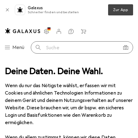
Galaxus
Zur App
Schneller finden und bestellen
Einstellungen
Kundenkonto
Vergleichslisten
Merklisten
Warenkorb
Navigation nach Kategorien
Menü
Suche
ochgeschirr
Deine Daten. Deine Wahl.
Pfanne + Kochtopf
de Buyer Inocuivre Bratpfanne
Wenn du nur das Nötigste wählst, erfassen wir mit
Cookies und ähnlichen Technologien Informationen zu
4 Bilder
deinem Gerät und deinem Nutzungsverhalten auf unserer
de Buyer
Inocuivre Bratpfanne
Website. Diese brauchen wir, um dir bspw. ein sicheres
Login und Basisfunktionen wie den Warenkorb zu
Bratpfanne, Edelstahl, Kupfer, 28 x 10.90 cm
ermöglichen.
Marke
Bewertungen
Wenn du allem zustimmst, können wir diese Daten