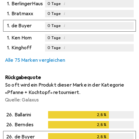
1.
BerlingerHaus
i
0
Tage
1.
Bratmaxx
i
0
Tage
1.
de Buyer
i
0
Tage
1.
Ken Hom
i
0
Tage
1.
Kinghoff
i
0
Tage
Alle 75 Marken vergleichen
Rückgabequote
So oft wird ein Produkt dieser Marke in der Kategorie
«Pfanne + Kochtopf» retourniert.
Quelle: Galaxus
26.
Ballarini
2,8
%
2,8
%
26.
Berndes
2,8
%
2,8
%
26.
de Buyer
2,8
%
2,8
%