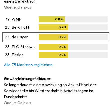
einen Defekt auf.
Quelle: Galaxus
19.
WMF
0,8
%
0,8
%
23.
BergHoff
0,9
%
0,9
%
23.
de Buyer
0,9
%
0,9
%
23.
ELO Stahlwaren
0,9
%
0,9
%
23.
Fissler
0,9
%
0,9
%
Alle 75 Marken vergleichen
Gewährleistungsfalldauer
So lange dauert eine Abwicklung ab Ankunft bei der
Servicestelle bis Wiedererhalt in Arbeitstagen im
Durchschnitt.
Quelle: Galaxus