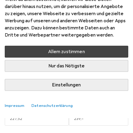
Mehr von de Buyer
1
darüber hinaus nutzen, um dir personalisierte Angebote
zu zeigen, unsere Webseite zu verbessern und gezielte
Werbung auf unseren und anderen Webseiten oder Apps
Aktuell nicht lieferbar
anzuzeigen. Dazu können bestimmte Daten auch an
Dritte und Werbepartner weitergegeben werden.
Benachrichtigen, wenn lieferbar
Allem zustimmen
Vergleichen
Merken
Nur das Nötigste
i
Kostenloser Versand ab 30,–
Einstellungen
Pfannenformat
2
Impressum
Datenschutzerklärung
20 x 18 cm
20 x 8.8 cm
EUR
227,52
EUR
239,–