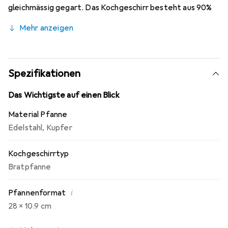
gleichmässig gegart. Das Kochgeschirr besteht aus 90%
Kupfer und 10% Edelstahl. Nicht für Induktion geeignet.
Mehr anzeigen
Nicht spülmaschinengeeignet.
Spezifikationen
Das Wichtigste auf einen Blick
Material Pfanne
Edelstahl
,
Kupfer
Kochgeschirrtyp
Bratpfanne
i
Pfannenformat
28 x 10.9 cm