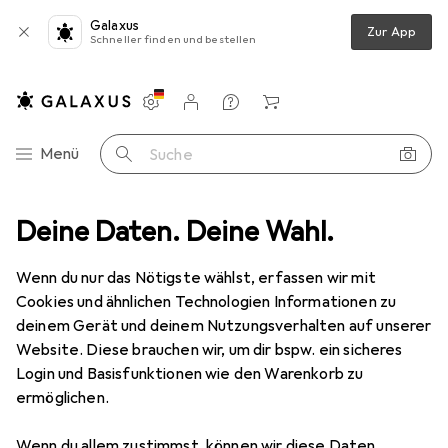
Galaxus
Zur App
Schneller finden und bestellen
Einstellungen
Kundenkonto
Vergleichslisten
Merklisten
Warenkorb
Navigation nach Kategorien
Menü
Suche
reiten
Deine Daten. Deine Wahl.
Mixen + Schneiden
Schneidutensilien
Pizza Zubehör
Pizza Zubehör
Wenn du nur das Nötigste wählst, erfassen wir mit
Cookies und ähnlichen Technologien Informationen zu
deinem Gerät und deinem Nutzungsverhalten auf unserer
Produkte
Forum
Website. Diese brauchen wir, um dir bspw. ein sicheres
Login und Basisfunktionen wie den Warenkorb zu
ermöglichen.
Wenn du allem zustimmst, können wir diese Daten