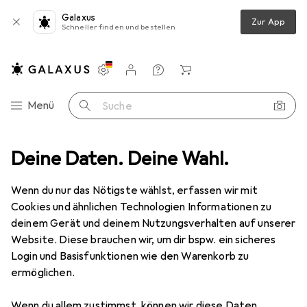
Galaxus
Zur App
Schneller finden und bestellen
Einstellungen
Kundenkonto
Vergleichslisten
Merklisten
Warenkorb
Navigation nach Kategorien
Menü
Suche
Deine Daten. Deine Wahl.
Wenn du nur das Nötigste wählst, erfassen wir mit
Cookies und ähnlichen Technologien Informationen zu
deinem Gerät und deinem Nutzungsverhalten auf unserer
Website. Diese brauchen wir, um dir bspw. ein sicheres
Login und Basisfunktionen wie den Warenkorb zu
ermöglichen.
Wenn du allem zustimmst, können wir diese Daten