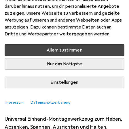
Heben von schwereren Lasten. Die Montage mit
darüber hinaus nutzen, um dir personalisierte Angebote
Winbag erfolgt schnell und die Einpassung und
zu zeigen, unsere Webseite zu verbessern und gezielte
Befestigung selbst grosser
mehr
Werbung auf unseren und anderen Webseiten oder Apps
anzuzeigen. Dazu können bestimmte Daten auch an
Dritte und Werbepartner weitergegeben werden.
Hebehilfe
EUR
17,42
Allem zustimmen
Winbag
Montagekissen
70 kg
Nur das Nötigste
73
Einstellungen
Impressum
Datenschutzerklärung
2. Stanley
FMHT83552-1
Universal Einhand-Montagewerkzeug zum Heben,
Absenken, Spannen, Ausrichten und Halten.