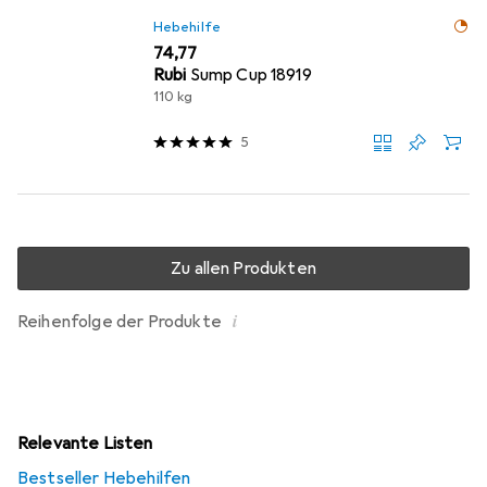
Hebehilfe
EUR
74,77
Rubi
Sump Cup 18919
110 kg
5
Zu allen Produkten
i
Reihenfolge der Produkte
Relevante Listen
Bestseller Hebehilfen