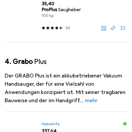
EUR
35,40
ProPlus
Saugheber
100 kg
56
4. Grabo
Plus
Der GRABO Plus ist ein akkubetriebener Vakuum
Handsauger, der für eine Vielzahl von
Anwendungen konzipiert ist. Mit seiner tragbaren
Bauweise und der im Handgriff
mehr
Hebehilfe
EUR
337,64