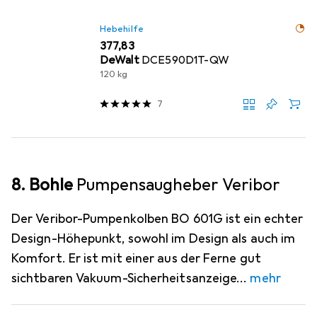
Hebehilfe
EUR
377,83
DeWalt
DCE590D1T-QW
120 kg
7
8. Bohle
Pumpensaugheber Veribor
Der Veribor-Pumpenkolben BO 601G ist ein echter
Design-Höhepunkt, sowohl im Design als auch im
Komfort. Er ist mit einer aus der Ferne gut
sichtbaren Vakuum-Sicherheitsanzeige
mehr