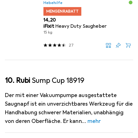
Hebehilfe
MENGENRABATT
EUR
14,20
iFixit
Heavy Duty Saugheber
15 kg
27
10. Rubi
Sump Cup 18919
Der mit einer Vakuumpumpe ausgestattete
Saugnapf ist ein unverzichtbares Werkzeug für die
Handhabung schwerer Materialien, unabhängig
von deren Oberfläche. Er kann
mehr