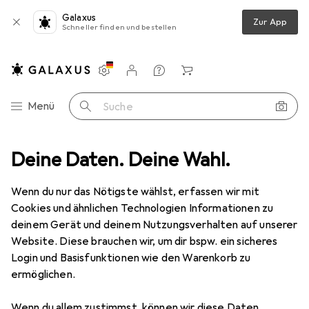
Galaxus
Zur App
Schneller finden und bestellen
Einstellungen
Kundenkonto
Vergleichslisten
Merklisten
Warenkorb
Navigation nach Kategorien
Menü
Suche
Top bewertete Hebehilfen
Deine Daten. Deine Wahl.
Wenn du nur das Nötigste wählst, erfassen wir mit
Diese Seite bleibt immer aktuell und wird automatisch
i
Cookies und ähnlichen Technologien Informationen zu
aktualisiert.
deinem Gerät und deinem Nutzungsverhalten auf unserer
Website. Diese brauchen wir, um dir bspw. ein sicheres
Login und Basisfunktionen wie den Warenkorb zu
1. Winbag
Montagekissen
ermöglichen.
Zum Ausrichten von Tür- und Fensterrahmen und
Wenn du allem zustimmst, können wir diese Daten