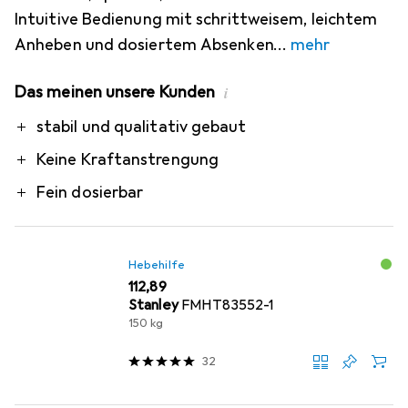
Intuitive Bedienung mit schrittweisem, leichtem
Anheben und dosiertem Absenken
mehr
Das meinen unsere Kunden
i
Pro
stabil und qualitativ gebaut
Keine Kraftanstrengung
Fein dosierbar
Hebehilfe
EUR
112,89
Stanley
FMHT83552-1
150 kg
32