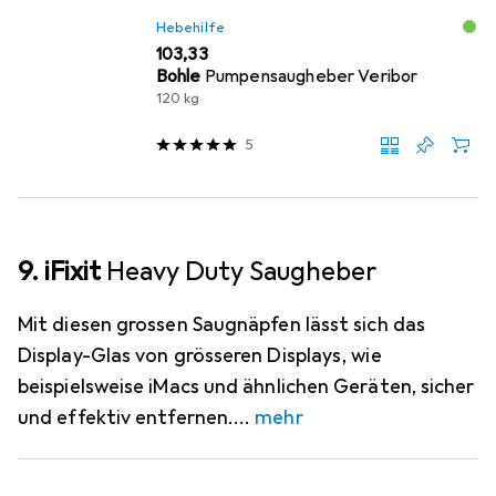
Hebehilfe
EUR
103,33
Bohle
Pumpensaugheber Veribor
120 kg
5
9. iFixit
Heavy Duty Saugheber
Mit diesen grossen Saugnäpfen lässt sich das
Display-Glas von grösseren Displays, wie
beispielsweise iMacs und ähnlichen Geräten, sicher
und effektiv entfernen.
mehr