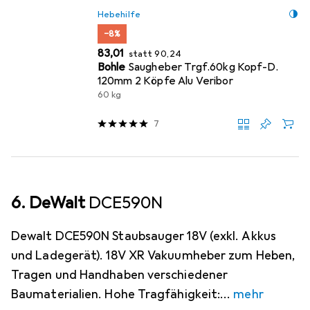
Hebehilfe
−8%
EUR
EUR
83,01
statt
90,24
Bohle
Saugheber Trgf.60kg Kopf-D.
120mm 2 Köpfe Alu Veribor
60 kg
7
6. DeWalt
DCE590N
Dewalt DCE590N Staubsauger 18V (exkl. Akkus
und Ladegerät). 18V XR Vakuumheber zum Heben,
Tragen und Handhaben verschiedener
Baumaterialien. Hohe Tragfähigkeit:
mehr