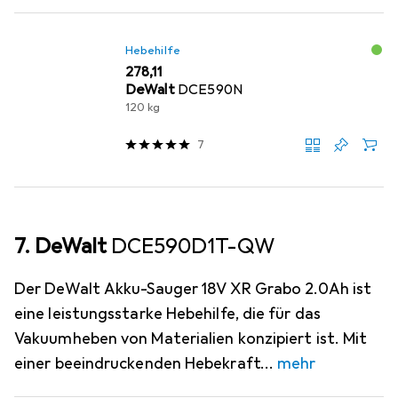
Hebehilfe
EUR
278,11
DeWalt
DCE590N
120 kg
7
7. DeWalt
DCE590D1T-QW
Der DeWalt Akku-Sauger 18V XR Grabo 2.0Ah ist
eine leistungsstarke Hebehilfe, die für das
Vakuumheben von Materialien konzipiert ist. Mit
einer beeindruckenden Hebekraft
mehr