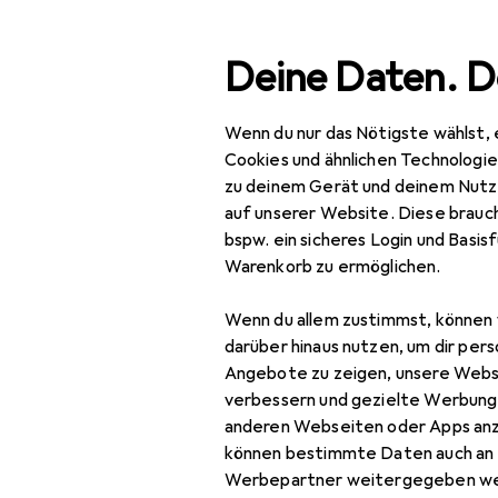
Suche
Deine Daten. D
Wenn du nur das Nötigste wählst, 
Navigation nach Kategorien
Gesamtsortiment
Spie
Gesamtsortiment
Cookies und ähnlichen Technologi
zu deinem Gerät und deinem Nutz
Draht
Spielzeug
auf unserer Website. Diese brauch
bspw. ein sicheres Login und Basis
Basteln
Warenkorb zu ermöglichen.
Bastelgrundmaterial
Produkte
Forum
Wenn du allem zustimmst, können 
Bastelfilz
darüber hinaus nutzen, um dir pers
Angebote zu zeigen, unsere Webs
Bastelpapier
verbessern und gezielte Werbung
anderen Webseiten oder Apps an
Bastelperlen
können bestimmte Daten auch an 
Bastelrohlinge
Werbepartner weitergegeben we