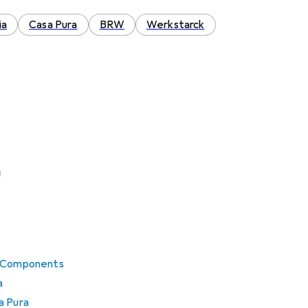
ia
Casa Pura
BRW
Werkstarck
u Components
a
a Pura