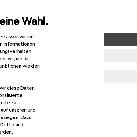
eine Wahl.
erfassen wir mit
lzeug
Basteln
Bastelgrundmaterial
Draht
en Informationen
ungsverhalten
en wir, um dir
funktionen wie den
wir diese Daten
onalisierte
eite zu
 auf unseren und
zuzeigen. Dazu
Dritte und
rden.