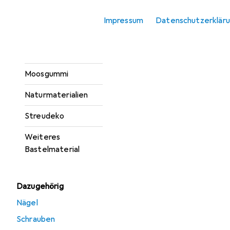
Bügelperlen
Impressum
Datenschutzerklär
Draht
Miniaturen
Moosgummi
Naturmaterialien
Streudeko
Weiteres
Bastelmaterial
Dazugehörig
Nägel
Schrauben