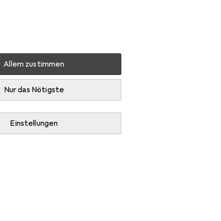
Einstellungen
Kundenkonto
Vergleichslisten
Merklisten
Warenkorb
Anmelden
Allem zustimmen
Nur das Nötigste
Einstellungen