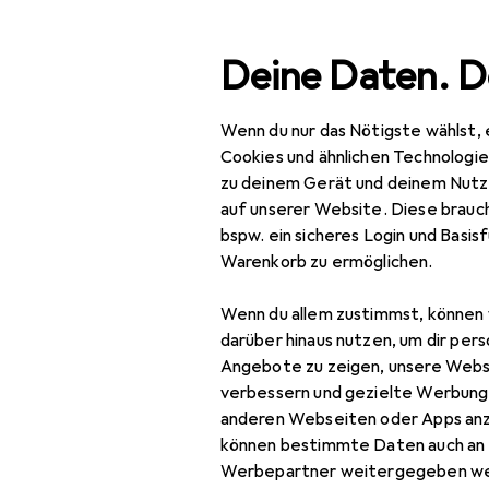
Suche
Deine Daten. D
Wenn du nur das Nötigste wählst, 
Agents Of S
Navigation nach Kategorien
Gesamtsortiment
Cookies und ähnlichen Technologi
zu deinem Gerät und deinem Nutz
auf unserer Website. Diese brauch
bspw. ein sicheres Login und Basis
Warenkorb zu ermöglichen.
Wenn du allem zustimmst, können 
darüber hinaus nutzen, um dir pers
Angebote zu zeigen, unsere Webs
verbessern und gezielte Werbung
anderen Webseiten oder Apps an
können bestimmte Daten auch an 
Werbepartner weitergegeben we