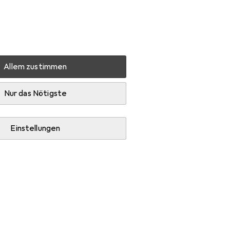
Einstellungen
Kundenkonto
Vergleichslisten
Merklisten
Warenkorb
Anmelden
Allem zustimmen
Nur das Nötigste
Einstellungen