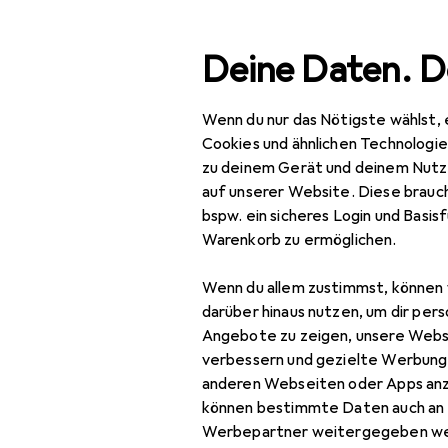
Suche
Deine Daten. D
Wenn du nur das Nötigste wählst, 
Avide
Navigation nach Kategorien
Gesamtsortiment
Cookies und ähnlichen Technologi
zu deinem Gerät und deinem Nutz
auf unserer Website. Diese brauch
Avide
bspw. ein sicheres Login und Basis
Warenkorb zu ermöglichen.
Arbeitsleuchte
Fassadenbeleuchtung
Wenn du allem zustimmst, können 
darüber hinaus nutzen, um dir pers
Kosmetikspiegel
Angebote zu zeigen, unsere Webs
verbessern und gezielte Werbung
LED Streifen
anderen Webseiten oder Apps an
können bestimmte Daten auch an 
Screenbar
Werbepartner weitergegeben we