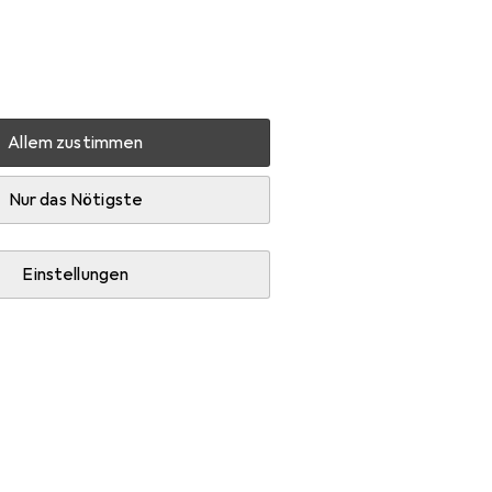
Einstellungen
Kundenkonto
Vergleichslisten
Merklisten
Warenkorb
Anmelden
Allem zustimmen
Nur das Nötigste
Einstellungen