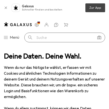
Galaxus
Zur App
Schneller finden und bestellen
Einstellungen
Kundenkonto
Vergleichslisten
Merklisten
Warenkorb
Navigation nach Kategorien
Menü
Suche
Baby Care
Deine Daten. Deine Wahl.
Hersteller
Wenn du nur das Nötigste wählst, erfassen wir mit
Cookies und ähnlichen Technologien Informationen zu
Kategorien anzeigen
deinem Gerät und deinem Nutzungsverhalten auf unserer
Website. Diese brauchen wir, um dir bspw. ein sicheres
Diese Marke gefällt mir
Login und Basisfunktionen wie den Warenkorb zu
ermöglichen.
Wenn du allem zustimmst, können wir diese Daten