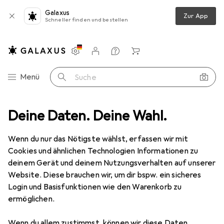
Galaxus
Zur App
Schneller finden und bestellen
Einstellungen
Kundenkonto
Vergleichslisten
Merklisten
Warenkorb
Navigation nach Kategorien
Menü
Suche
Baby Plus
Deine Daten. Deine Wahl.
Hersteller
Wenn du nur das Nötigste wählst, erfassen wir mit
Cookies und ähnlichen Technologien Informationen zu
Kategorien anzeigen
deinem Gerät und deinem Nutzungsverhalten auf unserer
Website. Diese brauchen wir, um dir bspw. ein sicheres
Diese Marke gefällt mir
Login und Basisfunktionen wie den Warenkorb zu
ermöglichen.
Wenn du allem zustimmst, können wir diese Daten