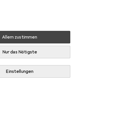
Einstellungen
Kundenkonto
Vergleichslisten
Merklisten
Warenkorb
Anmelden
Allem zustimmen
Nur das Nötigste
Einstellungen