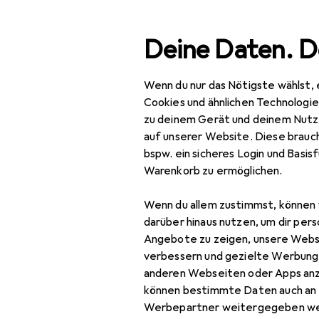
Suche
Deine Daten. D
Wenn du nur das Nötigste wählst, 
Baska
Navigation nach Kategorien
Gesamtsortiment
Cookies und ähnlichen Technologi
zu deinem Gerät und deinem Nutz
auf unserer Website. Diese brauch
bspw. ein sicheres Login und Basis
Warenkorb zu ermöglichen.
Wenn du allem zustimmst, können 
darüber hinaus nutzen, um dir pers
Angebote zu zeigen, unsere Webs
verbessern und gezielte Werbung
anderen Webseiten oder Apps an
können bestimmte Daten auch an 
Werbepartner weitergegeben we