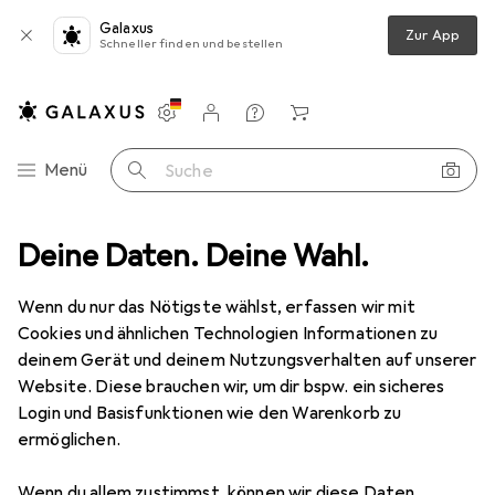
Galaxus
Zur App
Schneller finden und bestellen
Einstellungen
Kundenkonto
Vergleichslisten
Merklisten
Warenkorb
Navigation nach Kategorien
Menü
Suche
Berogen
Deine Daten. Deine Wahl.
Wenn du nur das Nötigste wählst, erfassen wir mit
Kategorien anzeigen
Cookies und ähnlichen Technologien Informationen zu
deinem Gerät und deinem Nutzungsverhalten auf unserer
Website. Diese brauchen wir, um dir bspw. ein sicheres
Login und Basisfunktionen wie den Warenkorb zu
ermöglichen.
Wenn du allem zustimmst, können wir diese Daten