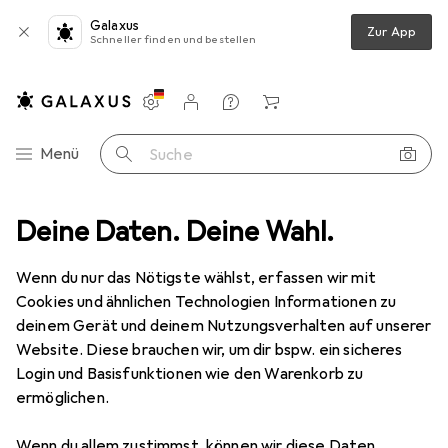
Galaxus
Zur App
Schneller finden und bestellen
Einstellungen
Kundenkonto
Vergleichslisten
Merklisten
Warenkorb
Navigation nach Kategorien
Menü
Suche
Beybi
Deine Daten. Deine Wahl.
Wenn du nur das Nötigste wählst, erfassen wir mit
Kategorien anzeigen
Cookies und ähnlichen Technologien Informationen zu
deinem Gerät und deinem Nutzungsverhalten auf unserer
Website. Diese brauchen wir, um dir bspw. ein sicheres
Login und Basisfunktionen wie den Warenkorb zu
ermöglichen.
Wenn du allem zustimmst, können wir diese Daten