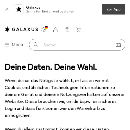
Galaxus
Zur App
Schneller finden und bestellen
Einstellungen
Kundenkonto
Vergleichslisten
Merklisten
Warenkorb
Navigation nach Kategorien
Menü
Suche
Blackrapid
Deine Daten. Deine Wahl.
Hersteller
Wenn du nur das Nötigste wählst, erfassen wir mit
Cookies und ähnlichen Technologien Informationen zu
Kategorien anzeigen
deinem Gerät und deinem Nutzungsverhalten auf unserer
Website. Diese brauchen wir, um dir bspw. ein sicheres
Diese Marke gefällt mir
Login und Basisfunktionen wie den Warenkorb zu
ermöglichen.
Wenn du allem zustimmst, können wir diese Daten