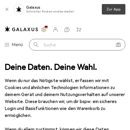
Galaxus
Zur App
Schneller finden und bestellen
Einstellungen
Kundenkonto
Vergleichslisten
Merklisten
Warenkorb
Navigation nach Kategorien
Menü
Suche
Broadside Books
Deine Daten. Deine Wahl.
Wenn du nur das Nötigste wählst, erfassen wir mit
Kategorien anzeigen
Cookies und ähnlichen Technologien Informationen zu
deinem Gerät und deinem Nutzungsverhalten auf unserer
Website. Diese brauchen wir, um dir bspw. ein sicheres
Login und Basisfunktionen wie den Warenkorb zu
ermöglichen.
Wenn du allem zustimmst, können wir diese Daten