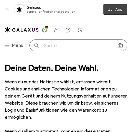
Galaxus
Zur App
Schneller finden und bestellen
Einstellungen
Kundenkonto
Vergleichslisten
Merklisten
Warenkorb
Navigation nach Kategorien
Menü
Suche
Bürkert
Deine Daten. Deine Wahl.
Hersteller
Wenn du nur das Nötigste wählst, erfassen wir mit
Cookies und ähnlichen Technologien Informationen zu
Kategorien anzeigen
deinem Gerät und deinem Nutzungsverhalten auf unserer
Website. Diese brauchen wir, um dir bspw. ein sicheres
Diese Marke gefällt mir
Login und Basisfunktionen wie den Warenkorb zu
ermöglichen.
Wenn du allem zustimmst, können wir diese Daten