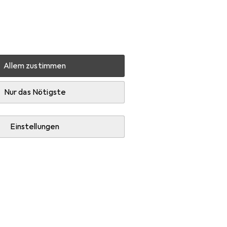
Einstellungen
Kundenkonto
Vergleichslisten
Merklisten
Warenkorb
Anmelden
Allem zustimmen
Nur das Nötigste
Einstellungen