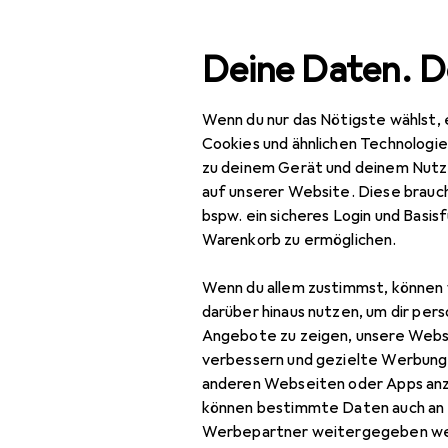
Suche
Deine Daten. D
Wenn du nur das Nötigste wählst, 
Carcomin
Navigation nach Kategorien
Gesamtsortiment
Cookies und ähnlichen Technologi
zu deinem Gerät und deinem Nutz
auf unserer Website. Diese brauch
bspw. ein sicheres Login und Basis
Warenkorb zu ermöglichen.
Wenn du allem zustimmst, können 
darüber hinaus nutzen, um dir pers
Angebote zu zeigen, unsere Webs
verbessern und gezielte Werbung
anderen Webseiten oder Apps an
können bestimmte Daten auch an 
Werbepartner weitergegeben we