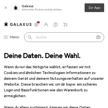
Galaxus
Zur App
Schneller finden und bestellen
Einstellungen
Kundenkonto
Vergleichslisten
Merklisten
Warenkorb
Navigation nach Kategorien
Menü
Suche
Coca Cola
Deine Daten. Deine Wahl.
Hersteller
Wenn du nur das Nötigste wählst, erfassen wir mit
Cookies und ähnlichen Technologien Informationen zu
Kategorien anzeigen
deinem Gerät und deinem Nutzungsverhalten auf unserer
Website. Diese brauchen wir, um dir bspw. ein sicheres
Diese Marke gefällt mir
Login und Basisfunktionen wie den Warenkorb zu
ermöglichen.
Wenn du allem zustimmst, können wir diese Daten