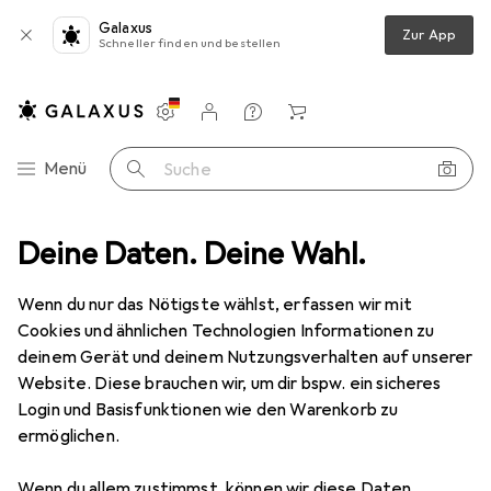
Galaxus
Zur App
Schneller finden und bestellen
Einstellungen
Kundenkonto
Vergleichslisten
Merklisten
Warenkorb
Navigation nach Kategorien
Menü
Suche
Contec
Deine Daten. Deine Wahl.
Hersteller
Wenn du nur das Nötigste wählst, erfassen wir mit
Cookies und ähnlichen Technologien Informationen zu
Kategorien anzeigen
deinem Gerät und deinem Nutzungsverhalten auf unserer
Website. Diese brauchen wir, um dir bspw. ein sicheres
Diese Marke gefällt mir
Login und Basisfunktionen wie den Warenkorb zu
ermöglichen.
Wenn du allem zustimmst, können wir diese Daten