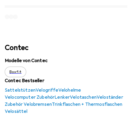
Contec
Modelle von Contec
Boxfit
Contec Bestseller
Sattelstützen
Velogriffe
Velohelme
Velocomputer Zubehör
Lenker
Velotaschen
Veloständer
Zubehör Velobremsen
Trinkflaschen + Thermosflaschen
Velosättel