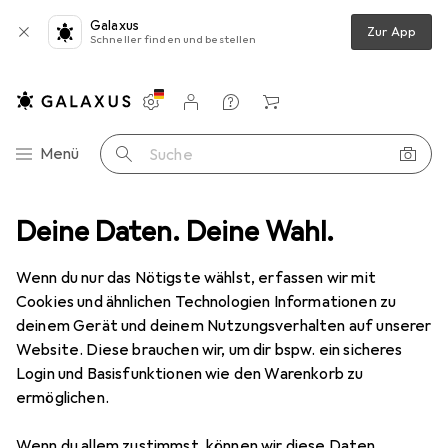
Galaxus
Zur App
Schneller finden und bestellen
Einstellungen
Kundenkonto
Vergleichslisten
Merklisten
Warenkorb
Navigation nach Kategorien
Menü
Suche
Corbin
Deine Daten. Deine Wahl.
Wenn du nur das Nötigste wählst, erfassen wir mit
Kategorien anzeigen
Cookies und ähnlichen Technologien Informationen zu
deinem Gerät und deinem Nutzungsverhalten auf unserer
Website. Diese brauchen wir, um dir bspw. ein sicheres
Login und Basisfunktionen wie den Warenkorb zu
ermöglichen.
Wenn du allem zustimmst, können wir diese Daten