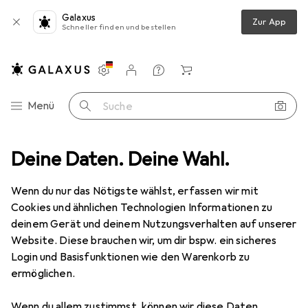
Galaxus
Zur App
Schneller finden und bestellen
Einstellungen
Kundenkonto
Vergleichslisten
Merklisten
Warenkorb
Navigation nach Kategorien
Menü
Suche
Cryorig
Deine Daten. Deine Wahl.
Hersteller
Wenn du nur das Nötigste wählst, erfassen wir mit
Cookies und ähnlichen Technologien Informationen zu
Kategorien anzeigen
deinem Gerät und deinem Nutzungsverhalten auf unserer
Website. Diese brauchen wir, um dir bspw. ein sicheres
Diese Marke gefällt mir
Login und Basisfunktionen wie den Warenkorb zu
ermöglichen.
Wenn du allem zustimmst, können wir diese Daten