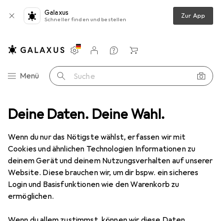
Galaxus
Zur App
Schneller finden und bestellen
Einstellungen
Kundenkonto
Vergleichslisten
Merklisten
Warenkorb
Navigation nach Kategorien
Menü
Suche
Digimon
Deine Daten. Deine Wahl.
Wenn du nur das Nötigste wählst, erfassen wir mit
Kategorien anzeigen
Cookies und ähnlichen Technologien Informationen zu
deinem Gerät und deinem Nutzungsverhalten auf unserer
Website. Diese brauchen wir, um dir bspw. ein sicheres
Login und Basisfunktionen wie den Warenkorb zu
ermöglichen.
Wenn du allem zustimmst, können wir diese Daten