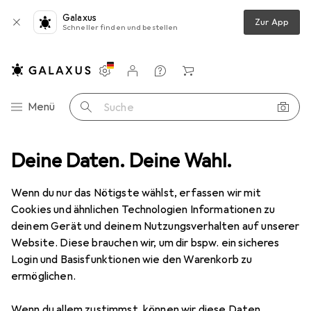
Galaxus
Zur App
Schneller finden und bestellen
Einstellungen
Kundenkonto
Vergleichslisten
Merklisten
Warenkorb
Navigation nach Kategorien
Menü
Suche
Dipos
Deine Daten. Deine Wahl.
Hersteller
Wenn du nur das Nötigste wählst, erfassen wir mit
Cookies und ähnlichen Technologien Informationen zu
Kategorien anzeigen
deinem Gerät und deinem Nutzungsverhalten auf unserer
Website. Diese brauchen wir, um dir bspw. ein sicheres
Diese Marke gefällt mir
Login und Basisfunktionen wie den Warenkorb zu
ermöglichen.
Wenn du allem zustimmst, können wir diese Daten