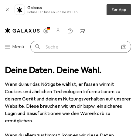
Galaxus
Zur App
Schneller finden und bestellen
Einstellungen
Kundenkonto
Vergleichslisten
Merklisten
Warenkorb
Navigation nach Kategorien
Menü
Suche
Dr.Melaxin
Deine Daten. Deine Wahl.
Wenn du nur das Nötigste wählst, erfassen wir mit
Kategorien anzeigen
Cookies und ähnlichen Technologien Informationen zu
deinem Gerät und deinem Nutzungsverhalten auf unserer
Website. Diese brauchen wir, um dir bspw. ein sicheres
Login und Basisfunktionen wie den Warenkorb zu
ermöglichen.
Wenn du allem zustimmst, können wir diese Daten