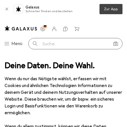
Galaxus
Zur App
Schneller finden und bestellen
Einstellungen
Kundenkonto
Vergleichslisten
Merklisten
Warenkorb
Navigation nach Kategorien
Menü
Suche
Durex
Deine Daten. Deine Wahl.
Hersteller
Wenn du nur das Nötigste wählst, erfassen wir mit
Cookies und ähnlichen Technologien Informationen zu
Kategorien anzeigen
deinem Gerät und deinem Nutzungsverhalten auf unserer
Website. Diese brauchen wir, um dir bspw. ein sicheres
Diese Marke gefällt mir
Login und Basisfunktionen wie den Warenkorb zu
ermöglichen.
Mehr über Durex erfahren
Wenn du allem zustimmst, können wir diese Daten