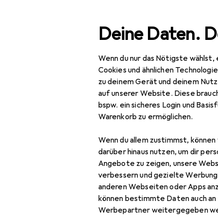
Suche
Deine Daten. D
Wenn du nur das Nötigste wählst, 
DXRacer
Navigation nach Kategorien
Gesamtsortiment
Cookies und ähnlichen Technologi
zu deinem Gerät und deinem Nutz
Hersteller
auf unserer Website. Diese brauch
DXRacer
bspw. ein sicheres Login und Basis
Mehr über DXRacer er
Warenkorb zu ermöglichen.
Gaming Stuhl
Gaming Tisch
Wenn du allem zustimmst, können 
darüber hinaus nutzen, um dir pers
Zubehör Gaming Möbel
Angebote zu zeigen, unsere Webs
verbessern und gezielte Werbung
anderen Webseiten oder Apps an
können bestimmte Daten auch an 
Werbepartner weitergegeben we