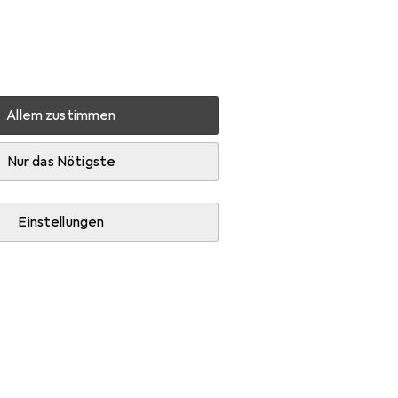
Einstellungen
Kundenkonto
Vergleichslisten
Merklisten
Warenkorb
Anmelden
Allem zustimmen
Diese Marke gefällt mir
Nur das Nötigste
Einstellungen