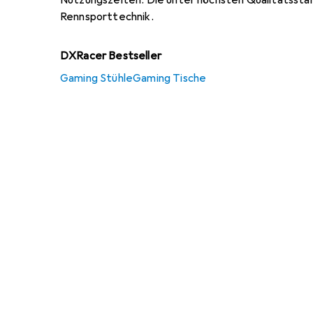
Nutzungszeiten. Die unter höchsten Qualitätsstan
Rennsporttechnik.
DXRacer Bestseller
Gaming Stühle
Gaming Tische