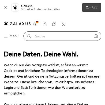
Galaxus
Zur App
Schneller finden und bestellen
Einstellungen
Kundenkonto
Vergleichslisten
Merklisten
Warenkorb
Navigation nach Kategorien
Menü
Suche
Dynamic
Deine Daten. Deine Wahl.
Hersteller
Wenn du nur das Nötigste wählst, erfassen wir mit
Cookies und ähnlichen Technologien Informationen zu
Kategorien anzeigen
deinem Gerät und deinem Nutzungsverhalten auf unserer
Website. Diese brauchen wir, um dir bspw. ein sicheres
Diese Marke gefällt mir
Login und Basisfunktionen wie den Warenkorb zu
ermöglichen.
Wenn du allem zustimmst, können wir diese Daten