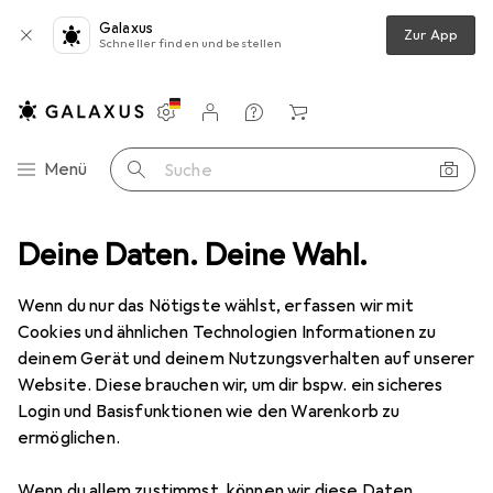
Galaxus
Zur App
Schneller finden und bestellen
Einstellungen
Kundenkonto
Vergleichslisten
Merklisten
Warenkorb
Navigation nach Kategorien
Menü
Suche
Edition Vestigo Leonis
Deine Daten. Deine Wahl.
Wenn du nur das Nötigste wählst, erfassen wir mit
Kategorien anzeigen
Cookies und ähnlichen Technologien Informationen zu
deinem Gerät und deinem Nutzungsverhalten auf unserer
Website. Diese brauchen wir, um dir bspw. ein sicheres
Login und Basisfunktionen wie den Warenkorb zu
ermöglichen.
Wenn du allem zustimmst, können wir diese Daten