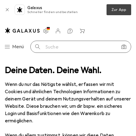
Galaxus
Zur App
Schneller finden und bestellen
Einstellungen
Kundenkonto
Vergleichslisten
Merklisten
Warenkorb
Navigation nach Kategorien
Menü
Suche
Elan
Deine Daten. Deine Wahl.
Hersteller
Wenn du nur das Nötigste wählst, erfassen wir mit
Cookies und ähnlichen Technologien Informationen zu
Kategorien anzeigen
deinem Gerät und deinem Nutzungsverhalten auf unserer
Website. Diese brauchen wir, um dir bspw. ein sicheres
Diese Marke gefällt mir
Login und Basisfunktionen wie den Warenkorb zu
ermöglichen.
Wenn du allem zustimmst, können wir diese Daten