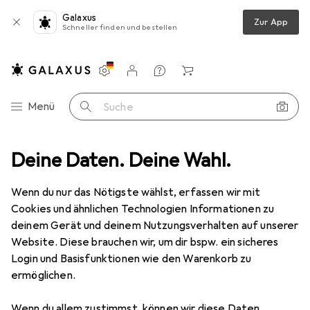
Galaxus
Zur App
Schneller finden und bestellen
Einstellungen
Kundenkonto
Vergleichslisten
Merklisten
Warenkorb
Navigation nach Kategorien
Menü
Suche
Elokance
Deine Daten. Deine Wahl.
Hersteller
Wenn du nur das Nötigste wählst, erfassen wir mit
Cookies und ähnlichen Technologien Informationen zu
Kategorien anzeigen
deinem Gerät und deinem Nutzungsverhalten auf unserer
Website. Diese brauchen wir, um dir bspw. ein sicheres
Diese Marke gefällt mir
Login und Basisfunktionen wie den Warenkorb zu
ermöglichen.
Wenn du allem zustimmst, können wir diese Daten