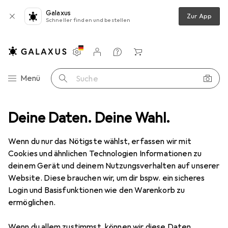
Galaxus
Zur App
Schneller finden und bestellen
Einstellungen
Kundenkonto
Vergleichslisten
Merklisten
Warenkorb
Navigation nach Kategorien
Menü
Suche
Epres
Deine Daten. Deine Wahl.
Wenn du nur das Nötigste wählst, erfassen wir mit
Kategorien anzeigen
Cookies und ähnlichen Technologien Informationen zu
deinem Gerät und deinem Nutzungsverhalten auf unserer
Website. Diese brauchen wir, um dir bspw. ein sicheres
Login und Basisfunktionen wie den Warenkorb zu
ermöglichen.
Wenn du allem zustimmst, können wir diese Daten