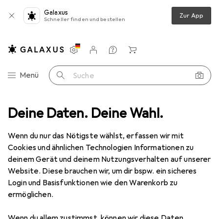
Galaxus
Zur App
Schneller finden und bestellen
Einstellungen
Kundenkonto
Vergleichslisten
Merklisten
Warenkorb
Navigation nach Kategorien
Menü
Suche
Equiairbag
Deine Daten. Deine Wahl.
Wenn du nur das Nötigste wählst, erfassen wir mit
Kategorien anzeigen
Cookies und ähnlichen Technologien Informationen zu
deinem Gerät und deinem Nutzungsverhalten auf unserer
Website. Diese brauchen wir, um dir bspw. ein sicheres
Login und Basisfunktionen wie den Warenkorb zu
ermöglichen.
Wenn du allem zustimmst, können wir diese Daten