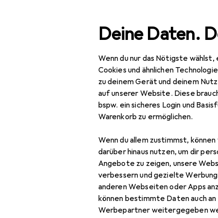
Suche
Deine Daten. D
Wenn du nur das Nötigste wählst, 
Erato
Navigation nach Kategorien
Gesamtsortiment
Cookies und ähnlichen Technologi
zu deinem Gerät und deinem Nutz
Hersteller
auf unserer Website. Diese brauch
Erato
bspw. ein sicheres Login und Basis
Warenkorb zu ermöglichen.
Schallplatten
Wenn du allem zustimmst, können 
darüber hinaus nutzen, um dir pers
Angebote zu zeigen, unsere Webs
verbessern und gezielte Werbung
anderen Webseiten oder Apps an
können bestimmte Daten auch an 
Werbepartner weitergegeben we