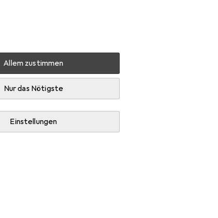
Einstellungen
Kundenkonto
Vergleichslisten
Merklisten
Warenkorb
Anmelden
Allem zustimmen
Diese Marke gefällt mir
Nur das Nötigste
Einstellungen