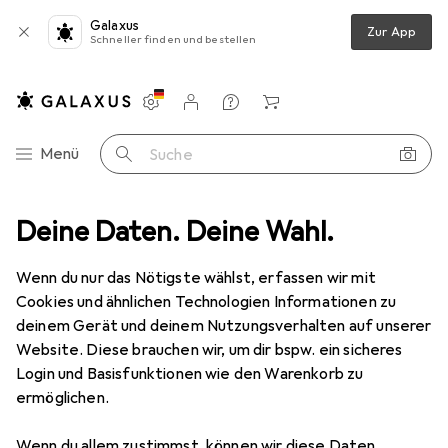
Galaxus
Zur App
Schneller finden und bestellen
Einstellungen
Kundenkonto
Vergleichslisten
Merklisten
Warenkorb
Navigation nach Kategorien
Menü
Suche
Esfe
Deine Daten. Deine Wahl.
Wenn du nur das Nötigste wählst, erfassen wir mit
Kategorien anzeigen
Cookies und ähnlichen Technologien Informationen zu
deinem Gerät und deinem Nutzungsverhalten auf unserer
Website. Diese brauchen wir, um dir bspw. ein sicheres
Login und Basisfunktionen wie den Warenkorb zu
ermöglichen.
Wenn du allem zustimmst, können wir diese Daten