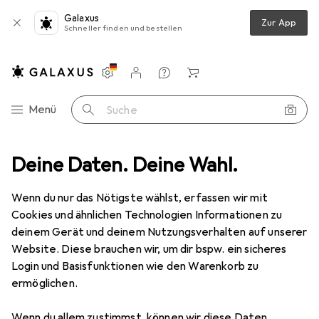
Galaxus
Zur App
Schneller finden und bestellen
Einstellungen
Kundenkonto
Vergleichslisten
Merklisten
Warenkorb
Navigation nach Kategorien
Menü
Suche
eXtremestyle
Deine Daten. Deine Wahl.
Wenn du nur das Nötigste wählst, erfassen wir mit
Kategorien anzeigen
Cookies und ähnlichen Technologien Informationen zu
deinem Gerät und deinem Nutzungsverhalten auf unserer
Website. Diese brauchen wir, um dir bspw. ein sicheres
Login und Basisfunktionen wie den Warenkorb zu
ermöglichen.
Wenn du allem zustimmst, können wir diese Daten