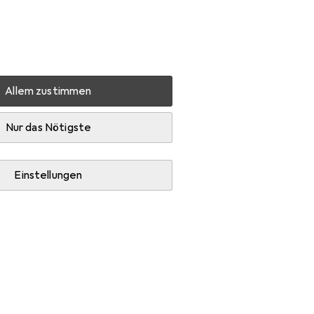
Einstellungen
Kundenkonto
Vergleichslisten
Merklisten
Warenkorb
Anmelden
Allem zustimmen
Nur das Nötigste
Einstellungen