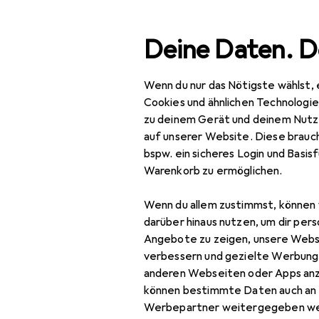
Suche
Deine Daten. D
Wenn du nur das Nötigste wählst, 
Faher
Navigation nach Kategorien
Gesamtsortiment
Cookies und ähnlichen Technologi
zu deinem Gerät und deinem Nutz
auf unserer Website. Diese brauch
Faher
bspw. ein sicheres Login und Basis
Warenkorb zu ermöglichen.
Garagenausstattung
Wenn du allem zustimmst, können 
darüber hinaus nutzen, um dir pers
Angebote zu zeigen, unsere Webs
verbessern und gezielte Werbung
anderen Webseiten oder Apps an
können bestimmte Daten auch an 
Werbepartner weitergegeben we