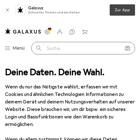
Galaxus
Zur App
Schneller finden und bestellen
Einstellungen
Kundenkonto
Vergleichslisten
Merklisten
Warenkorb
Navigation nach Kategorien
Menü
Suche
Festo
Deine Daten. Deine Wahl.
Hersteller
Wenn du nur das Nötigste wählst, erfassen wir mit
Cookies und ähnlichen Technologien Informationen zu
Kategorien anzeigen
deinem Gerät und deinem Nutzungsverhalten auf unserer
Website. Diese brauchen wir, um dir bspw. ein sicheres
Diese Marke gefällt mir
Login und Basisfunktionen wie den Warenkorb zu
ermöglichen.
Wenn du allem zustimmst, können wir diese Daten