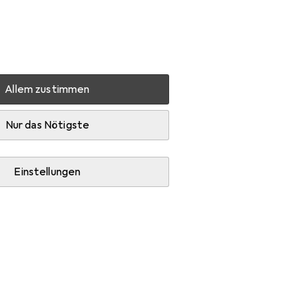
Einstellungen
Kundenkonto
Vergleichslisten
Merklisten
Warenkorb
Anmelden
Allem zustimmen
Diese Marke gefällt mir
Nur das Nötigste
Einstellungen