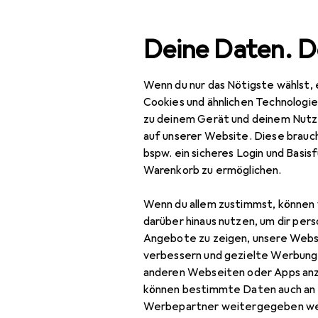
Suche
Deine Daten. D
Wenn du nur das Nötigste wählst, 
Fiamo
Navigation nach Kategorien
Gesamtsortiment
Cookies und ähnlichen Technologi
zu deinem Gerät und deinem Nutz
Hersteller
auf unserer Website. Diese brauch
Fiamo
bspw. ein sicheres Login und Basis
Warenkorb zu ermöglichen.
Taschenrechner
Wenn du allem zustimmst, können 
darüber hinaus nutzen, um dir pers
Angebote zu zeigen, unsere Webs
verbessern und gezielte Werbung
anderen Webseiten oder Apps an
können bestimmte Daten auch an 
Werbepartner weitergegeben we