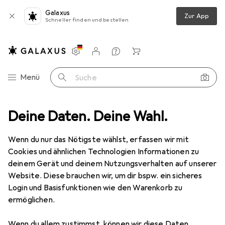
Galaxus
Zur App
Schneller finden und bestellen
Einstellungen
Kundenkonto
Vergleichslisten
Merklisten
Warenkorb
Navigation nach Kategorien
Menü
Suche
Filomat
Deine Daten. Deine Wahl.
Wenn du nur das Nötigste wählst, erfassen wir mit
Kategorien anzeigen
Cookies und ähnlichen Technologien Informationen zu
deinem Gerät und deinem Nutzungsverhalten auf unserer
Website. Diese brauchen wir, um dir bspw. ein sicheres
Login und Basisfunktionen wie den Warenkorb zu
ermöglichen.
Wenn du allem zustimmst, können wir diese Daten