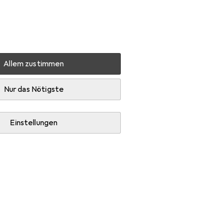
Einstellungen
Kundenkonto
Vergleichslisten
Merklisten
Warenkorb
Anmelden
Allem zustimmen
Diese Marke gefällt mir
Nur das Nötigste
Einstellungen