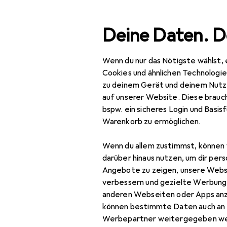
Suche
Deine Daten. D
Wenn du nur das Nötigste wählst, 
Gingko
Navigation nach Kategorien
Gesamtsortiment
Cookies und ähnlichen Technologi
zu deinem Gerät und deinem Nutz
Hersteller
auf unserer Website. Diese brauch
Gingko
bspw. ein sicheres Login und Basis
Warenkorb zu ermöglichen.
Belletristik
Sachbücher
Wenn du allem zustimmst, können 
darüber hinaus nutzen, um dir pers
Tischlampe
Angebote zu zeigen, unsere Webs
verbessern und gezielte Werbung
anderen Webseiten oder Apps an
können bestimmte Daten auch an 
Werbepartner weitergegeben we