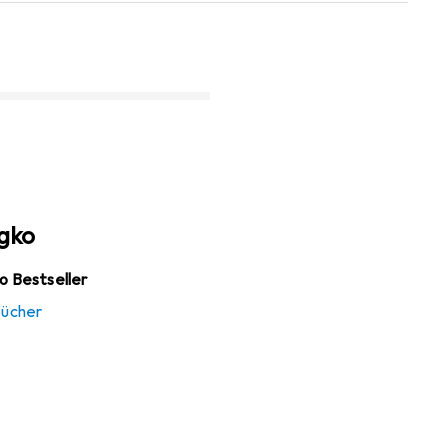
gko
o Bestseller
bücher