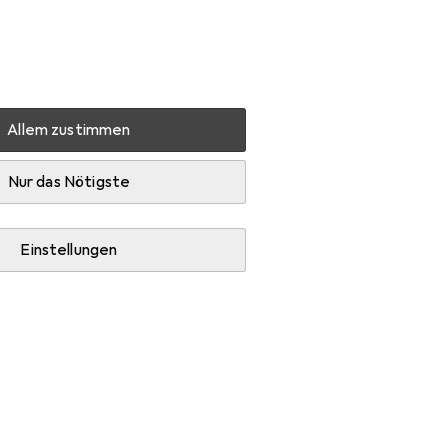
Einstellungen
Kundenkonto
Vergleichslisten
Merklisten
Warenkorb
Anmelden
Allem zustimmen
Nur das Nötigste
Einstellungen