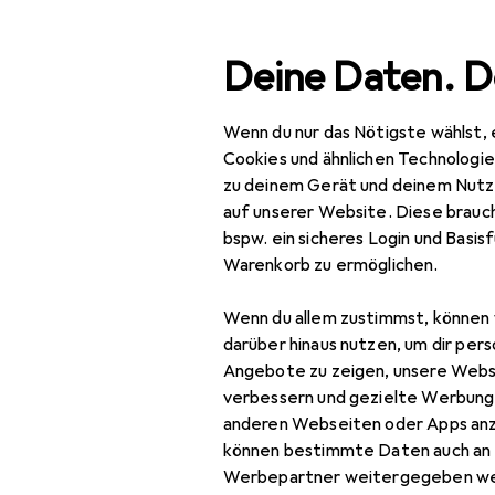
Suche
Deine Daten. D
Wenn du nur das Nötigste wählst, 
Glem
Navigation nach Kategorien
Gesamtsortiment
Cookies und ähnlichen Technologi
zu deinem Gerät und deinem Nutz
auf unserer Website. Diese brauch
Glem
bspw. ein sicheres Login und Basis
Warenkorb zu ermöglichen.
Kochfeld
Wenn du allem zustimmst, können 
darüber hinaus nutzen, um dir pers
Angebote zu zeigen, unsere Webs
verbessern und gezielte Werbung
anderen Webseiten oder Apps an
können bestimmte Daten auch an 
Werbepartner weitergegeben we