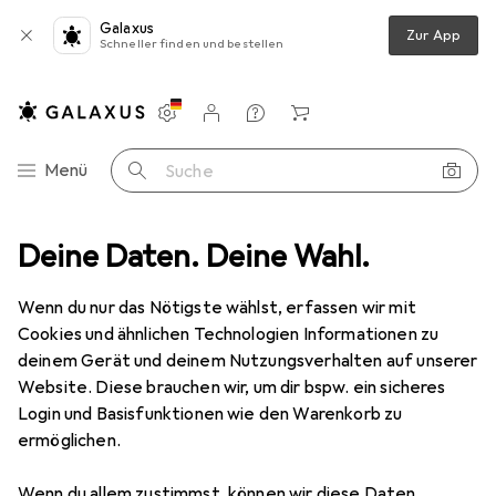
Galaxus
Zur App
Schneller finden und bestellen
Einstellungen
Kundenkonto
Vergleichslisten
Merklisten
Warenkorb
Navigation nach Kategorien
Menü
Suche
Heissner
Deine Daten. Deine Wahl.
Hersteller
Wenn du nur das Nötigste wählst, erfassen wir mit
Cookies und ähnlichen Technologien Informationen zu
Kategorien anzeigen
deinem Gerät und deinem Nutzungsverhalten auf unserer
Website. Diese brauchen wir, um dir bspw. ein sicheres
Diese Marke gefällt mir
Login und Basisfunktionen wie den Warenkorb zu
ermöglichen.
Wenn du allem zustimmst, können wir diese Daten