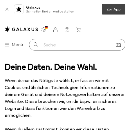
Galaxus
Zur App
Schneller finden und bestellen
Einstellungen
Kundenkonto
Vergleichslisten
Merklisten
Warenkorb
Navigation nach Kategorien
Menü
Suche
Hide & Stitches
Deine Daten. Deine Wahl.
Wenn du nur das Nötigste wählst, erfassen wir mit
Kategorien anzeigen
Cookies und ähnlichen Technologien Informationen zu
deinem Gerät und deinem Nutzungsverhalten auf unserer
Website. Diese brauchen wir, um dir bspw. ein sicheres
Login und Basisfunktionen wie den Warenkorb zu
ermöglichen.
Wenn du allem zustimmst, können wir diese Daten