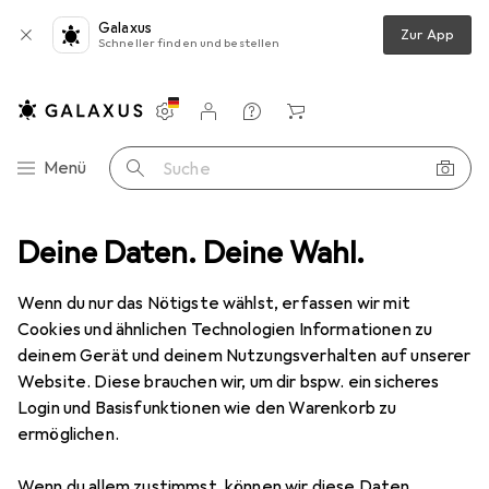
Galaxus
Zur App
Schneller finden und bestellen
Einstellungen
Kundenkonto
Vergleichslisten
Merklisten
Warenkorb
Navigation nach Kategorien
Menü
Suche
Hoya
Deine Daten. Deine Wahl.
Hersteller
Wenn du nur das Nötigste wählst, erfassen wir mit
Cookies und ähnlichen Technologien Informationen zu
Kategorien anzeigen
deinem Gerät und deinem Nutzungsverhalten auf unserer
Website. Diese brauchen wir, um dir bspw. ein sicheres
Diese Marke gefällt mir
Login und Basisfunktionen wie den Warenkorb zu
ermöglichen.
Wenn du allem zustimmst, können wir diese Daten