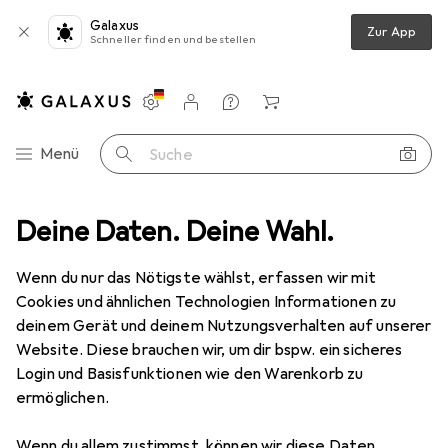
Galaxus
Zur App
Schneller finden und bestellen
Einstellungen
Kundenkonto
Vergleichslisten
Merklisten
Warenkorb
Navigation nach Kategorien
Menü
Suche
Ibeda
Deine Daten. Deine Wahl.
Wenn du nur das Nötigste wählst, erfassen wir mit
Kategorien anzeigen
Cookies und ähnlichen Technologien Informationen zu
deinem Gerät und deinem Nutzungsverhalten auf unserer
Website. Diese brauchen wir, um dir bspw. ein sicheres
Login und Basisfunktionen wie den Warenkorb zu
ermöglichen.
Wenn du allem zustimmst, können wir diese Daten