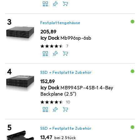
Festplattengehäuse
EUR
205,89
Icy Dock
Mb996sp-6sb
7
SSD + Festplatte Zubehör
EUR
152,89
Icy Dock
MB994SP-4SB-1 4-Bay
Backplane (2.5")
10
SSD + Festplatte Zubehör
EUR
13,47
bei 2 Stück