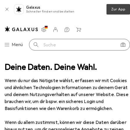
Galaxus
Zur App
Schneller finden und bestellen
Einstellungen
Kundenkonto
Vergleichslisten
Merklisten
Warenkorb
Navigation nach Kategorien
Menü
Suche
Icy Dock
Deine Daten. Deine Wahl.
Hersteller
Wenn du nur das Nötigste wählst, erfassen wir mit Cookies
und ähnlichen Technologien Informationen zu deinem Gerät
Kategorien anzeigen
und deinem Nutzungsverhalten auf unserer Website. Diese
brauchen wir, um dir bspw. ein sicheres Login und
Diese Marke gefällt mir
Basisfunktionen wie den Warenkorb zu ermöglichen.
Wenn du allem zustimmst, können wir diese Daten darüber
hinaus nutzen, um dir personalisierte Angebote zu zeigen,