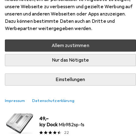
unsere Webseite zu verbessern und gezielte Werbung auf
unseren und anderen Webseiten oder Apps anzuzeigen.
Dazu können bestimmte Daten auch an Dritte und
Werbepartner weitergegeben werden.
Am besten bewertete Icy Dock
Produkte
Allem zustimmen
Nur das Nötigste
SSD + Festplatte Zubehör
EUR
21,38
Icy Dock
Mb882sp-1s-2b
Einstellungen
41
Impressum
Datenschutzerklärung
SSD + Festplatte Zubehör
EUR
49,–
Icy Dock
Mb982sp-1s
22